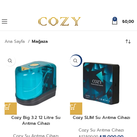
0
₺
0,00
Ana Sayfa
Mağaza
-14%
Cozy Big 3.2 12 Litre Su
Cozy SLIM Su Arıtma Cihazı
Arıtma Cihazı
Cozy Su Arıtma Cihazı
Cozy Su Arıtma Cihazı
Orijinal
Şu
₺
15.000,00
₺
17.500,00