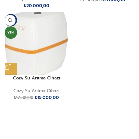
fiyat:
andaki
₺
20.000,00
₺17.500,00.
fiyat:
₺15.00
-14%
YENI
Cozy Su Arıtma Cihazı
Cozy Su Arıtma Cihazı
Orijinal
Şu
₺
15.000,00
₺
17.500,00
fiyat:
andaki
₺17.500,00.
fiyat:
₺15.000,00.